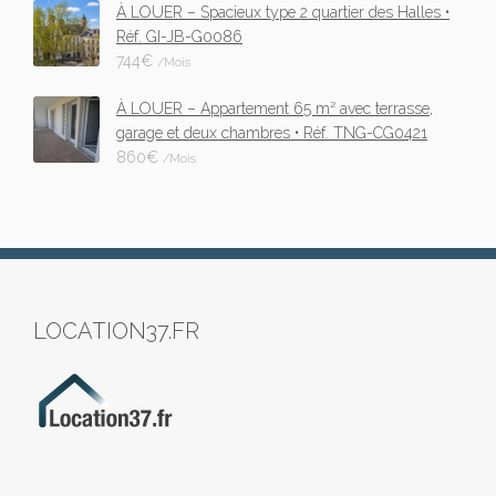
À LOUER – Spacieux type 2 quartier des Halles •
Réf. GI-JB-G0086
744
€
/Mois
À LOUER – Appartement 65 m² avec terrasse,
garage et deux chambres • Réf. TNG-CG0421
860
€
/Mois
LOCATION37.FR