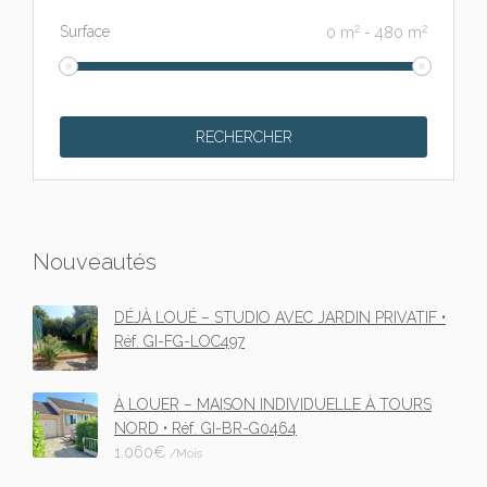
2
2
Surface
0
m
-
480
m
Nouveautés
DÉJÀ LOUÉ – STUDIO AVEC JARDIN PRIVATIF •
Réf. GI-FG-LOC497
À LOUER – MAISON INDIVIDUELLE À TOURS
NORD • Réf. GI-BR-G0464
1.060
€
/Mois