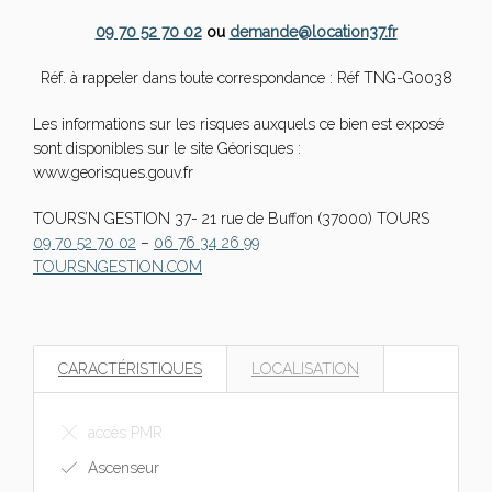
09 70 52 70 02
ou
demande@location37.fr
Réf. à rappeler dans toute correspondance : Réf TNG-G0038
Les informations sur les risques auxquels ce bien est exposé
sont disponibles sur le site Géorisques :
www.georisques.gouv.fr
TOURS’N GESTION 37- 21 rue de Buffon (37000) TOURS
09 70 52 70 02
–
06 76 34 26 99
TOURSNGESTION.COM
CARACTÉRISTIQUES
LOCALISATION
accès PMR
Ascenseur