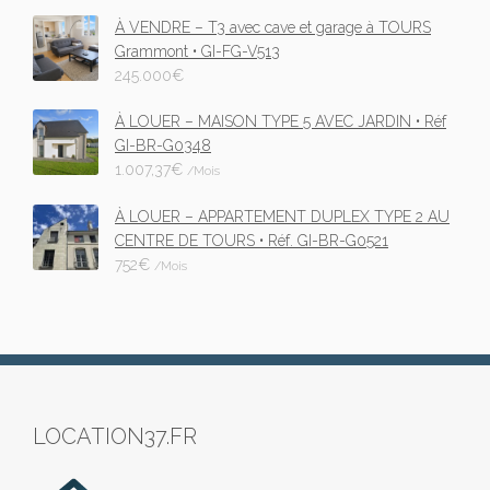
À VENDRE – T3 avec cave et garage à TOURS
Grammont • GI-FG-V513
245.000
€
À LOUER – MAISON TYPE 5 AVEC JARDIN • Réf
GI-BR-G0348
1.007,37
€
/Mois
À LOUER – APPARTEMENT DUPLEX TYPE 2 AU
CENTRE DE TOURS • Réf. GI-BR-G0521
752
€
/Mois
LOCATION37.FR