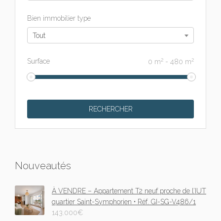
Bien immobilier type
Tout
2
2
Surface
0
m
-
480
m
Nouveautés
À VENDRE – Appartement T2 neuf proche de l’IUT
quartier Saint-Symphorien • Réf. GI-SG-V486/1
143.000
€