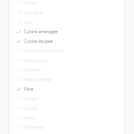
Balcon
Buanderie
Cave
Cuisine aménagée
Cuisine équipée
Cuisine indépendante
Dépendance
Dressing
Espace détente
Fibre
Garage
Grenier
Jardin
kitchenette