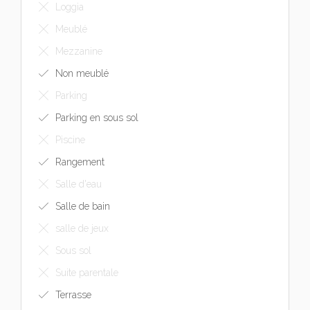
Loggia
Meublé
Mezzanine
Non meublé
Parking
Parking en sous sol
Piscine
Rangement
Salle d'eau
Salle de bain
salle de jeux
Sous sol
Suite parentale
Terrasse