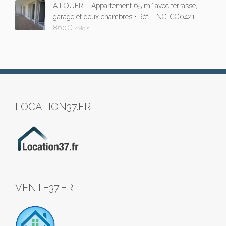
À LOUER – Appartement 65 m² avec terrasse,
garage et deux chambres • Réf. TNG-CG0421
860
€
/Mois
LOCATION37.FR
VENTE37.FR