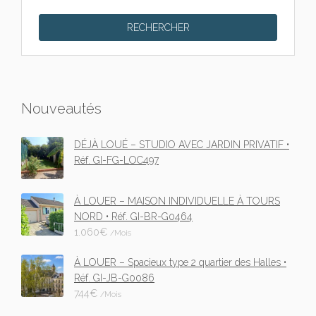
Nouveautés
DÉJÀ LOUÉ – STUDIO AVEC JARDIN PRIVATIF •
Réf. GI-FG-LOC497
À LOUER – MAISON INDIVIDUELLE À TOURS
NORD • Réf. GI-BR-G0464
1.060
€
/Mois
À LOUER – Spacieux type 2 quartier des Halles •
Réf. GI-JB-G0086
744
€
/Mois