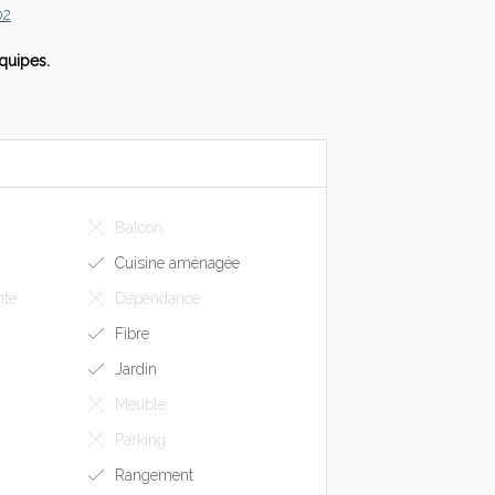
02
quipes.
Balcon
Cuisine aménagée
nte
Dépendance
Fibre
Jardin
Meublé
Parking
Rangement