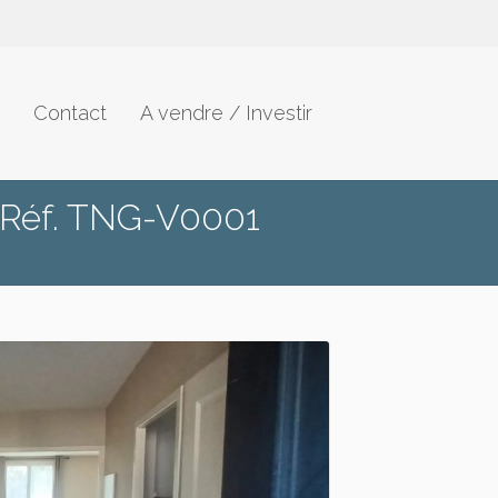
Contact
A vendre / Investir
 Réf. TNG-V0001