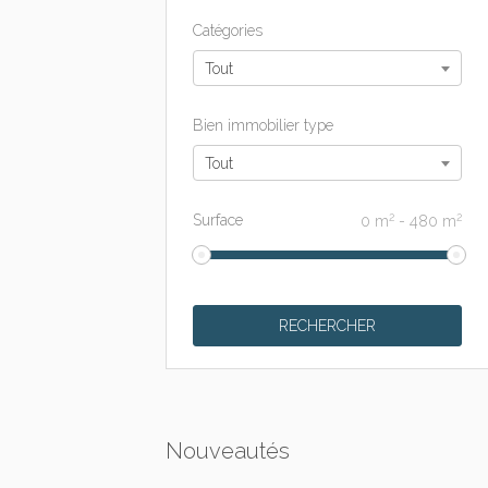
Catégories
Tout
Bien immobilier type
Tout
2
2
Surface
0
m
-
480
m
Nouveautés