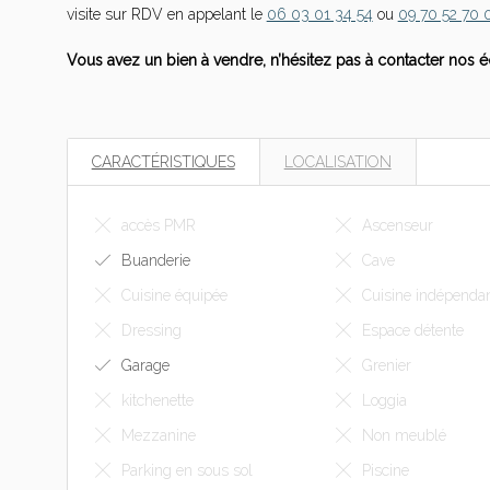
visite sur RDV en appelant le
06 03 01 34 54
ou
09 70 52 70 
Vous avez un bien à vendre, n’hésitez pas à contacter nos é
CARACTÉRISTIQUES
LOCALISATION
accès PMR
Ascenseur
Buanderie
Cave
Cuisine équipée
Cuisine indépenda
Dressing
Espace détente
Garage
Grenier
kitchenette
Loggia
Mezzanine
Non meublé
Parking en sous sol
Piscine