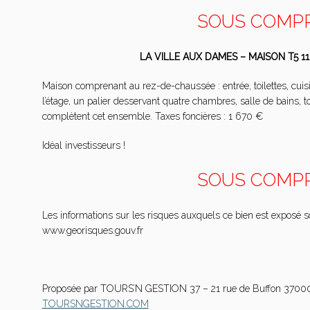
SOUS COMP
LA VILLE AUX DAMES – MAISON T5 1
Maison comprenant au rez-de-chaussée : entrée, toilettes, cuis
l’étage, un palier desservant quatre chambres, salle de bains, toi
complètent cet ensemble. Taxes foncières : 1 670 €
Idéal investisseurs !
SOUS COMP
Les informations sur les risques auxquels ce bien est exposé so
www.georisques.gouv.fr
Proposée par TOURS’N GESTION 37 – 21 rue de Buffon 370
TOURSNGESTION.COM