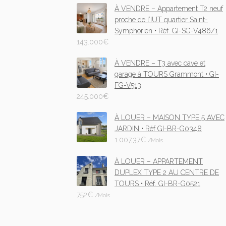
À VENDRE – Appartement T2 neuf
proche de l’IUT quartier Saint-
Symphorien • Réf. GI-SG-V486/1
143.000
€
À VENDRE – T3 avec cave et
garage à TOURS Grammont • GI-
FG-V513
245.000
€
À LOUER – MAISON TYPE 5 AVEC
JARDIN • Réf GI-BR-G0348
1.007,37
€
/Mois
À LOUER – APPARTEMENT
DUPLEX TYPE 2 AU CENTRE DE
TOURS • Réf. GI-BR-G0521
752
€
/Mois