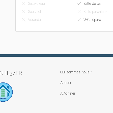
Salle d'eau
Salle de bain
Sous sol
Suite parentale
Véranda
WC séparé
NTE37.FR
Qui sommes-nous ?
A louer
A Acheter