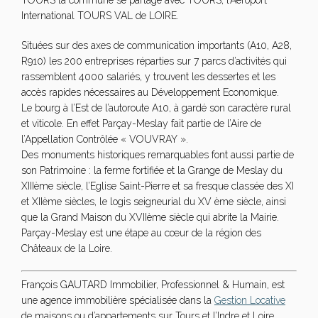
TOURS la commune se partage avec TOURS, l’Aéroport
International TOURS VAL de LOIRE.
Situées sur des axes de communication importants (A10, A28,
R910) les 200 entreprises réparties sur 7 parcs d’activités qui
rassemblent 4000 salariés, y trouvent les dessertes et les
accès rapides nécessaires au Développement Economique.
Le bourg à l’Est de l’autoroute A10, à gardé son caractère rural
et viticole. En effet Parçay-Meslay fait partie de l’Aire de
l’Appellation Contrôlée « VOUVRAY ».
Des monuments historiques remarquables font aussi partie de
son Patrimoine : la ferme fortifiée et la Grange de Meslay du
XIIIème siècle, l’Eglise Saint-Pierre et sa fresque classée des XI
et XIIème siècles, le logis seigneurial du XV ème siècle, ainsi
que la Grand Maison du XVIIème siècle qui abrite la Mairie.
Parçay-Meslay est une étape au cœur de la région des
Châteaux de la Loire.
François GAUTARD Immobilier, Professionnel & Humain, est
une agence immobilière spécialisée dans la
Gestion Locative
de maisons ou d’appartements sur Tours et l’Indre et Loire.