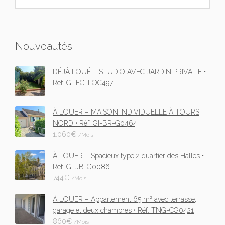
Nouveautés
DÉJÀ LOUÉ – STUDIO AVEC JARDIN PRIVATIF •
Réf. GI-FG-LOC497
À LOUER – MAISON INDIVIDUELLE À TOURS
NORD • Réf. GI-BR-G0464
1.060
€
/Mois
À LOUER – Spacieux type 2 quartier des Halles •
Réf. GI-JB-G0086
744
€
/Mois
À LOUER – Appartement 65 m² avec terrasse,
garage et deux chambres • Réf. TNG-CG0421
860
€
/Mois