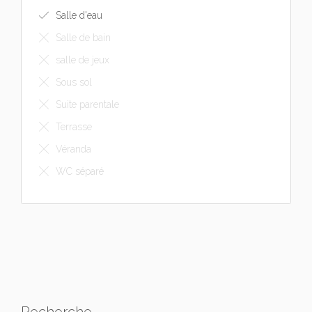
Salle d'eau
Salle de bain
salle de jeux
Sous sol
Suite parentale
Terrasse
Véranda
WC séparé