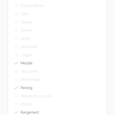
Espace détente
Fibre
Garage
Grenier
Jardin
kitchenette
Loggia
Meublé
Mezzanine
Non meublé
Parking
Parking en sous sol
Piscine
Rangement