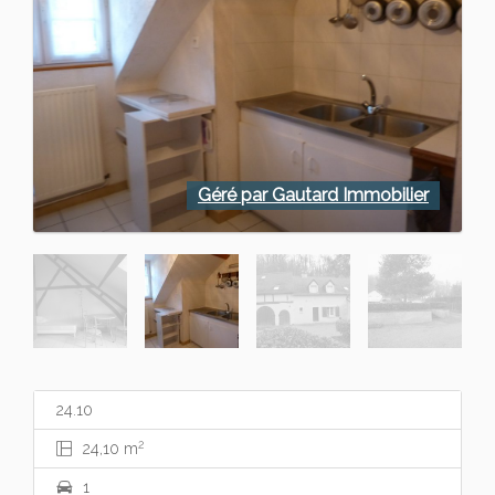
Géré par Gautard Immobilier
24.10
2
24,10 m
1