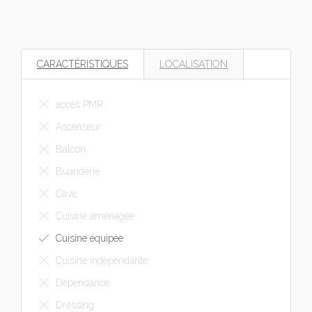
CARACTÉRISTIQUES
LOCALISATION
accès PMR
Ascenseur
Balcon
Buanderie
Cave
Cuisine aménagée
Cuisine équipée
Cuisine indépendante
Dépendance
Dressing