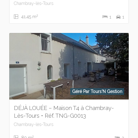
Chambray-lès-Tours
2
41,45 m
1
1
Géré Par Tours'N Gestion
DÉJÀ LOUÉE – Maison T4 à Chambray-
Lès-Tours • Réf. TNG-G0013
Chambray-lès-Tours
2
80 m
3