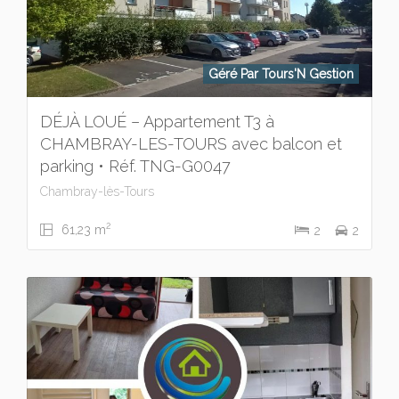
Géré Par Tours'N Gestion
DÉJÀ LOUÉ – Appartement T3 à
CHAMBRAY-LES-TOURS avec balcon et
parking • Réf. TNG-G0047
Chambray-lès-Tours
2
61,23 m
2
2