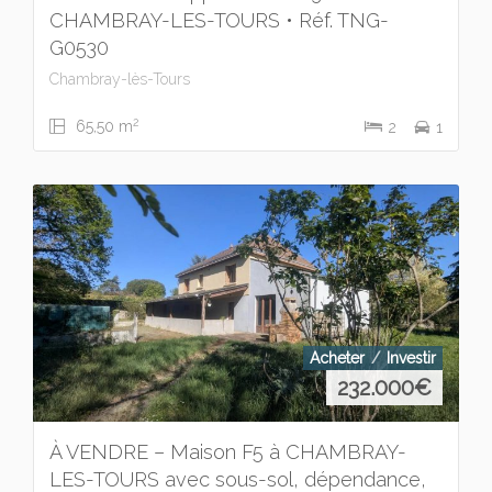
CHAMBRAY-LES-TOURS • Réf. TNG-
G0530
Chambray-lès-Tours
2
65,50 m
2
1
Acheter
Investir
232.000
€
À VENDRE – Maison F5 à CHAMBRAY-
LES-TOURS avec sous-sol, dépendance,