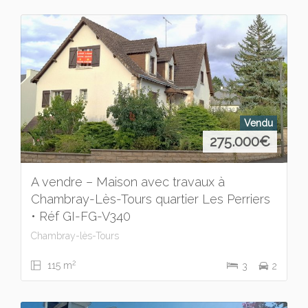
Vendu
275.000
€
A vendre – Maison avec travaux à
Chambray-Lès-Tours quartier Les Perriers
• Réf GI-FG-V340
Chambray-lès-Tours
2
115 m
3
2