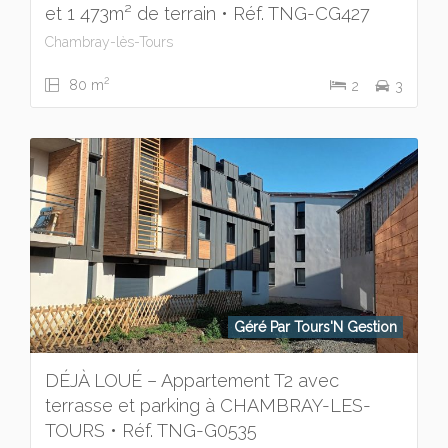
et 1 473m² de terrain • Réf. TNG-CG427
Chambray-lès-Tours
2
80 m
2
3
Géré Par Tours'N Gestion
DÉJÀ LOUÉ – Appartement T2 avec
terrasse et parking à CHAMBRAY-LES-
TOURS • Réf. TNG-G0535