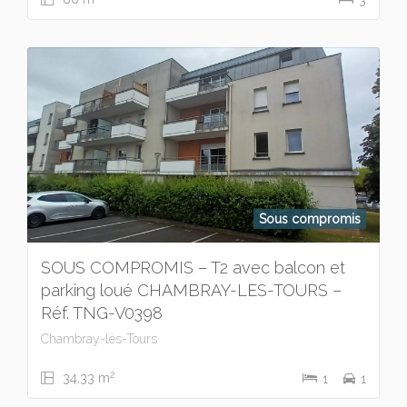
Sous compromis
SOUS COMPROMIS – T2 avec balcon et
parking loué CHAMBRAY-LES-TOURS –
Réf. TNG-V0398
Chambray-lès-Tours
2
34,33 m
1
1