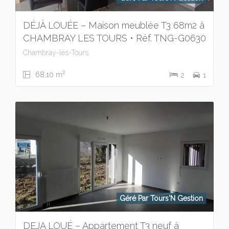
DÉJÀ LOUÉE – Maison meublée T3 68m2 à
CHAMBRAY LES TOURS • Réf. TNG-G0630
Chambray-lès-Tours
2
68,10 m
2
1
Géré Par Tours'N Gestion
DEJA LOUÉ – Appartement T3 neuf à