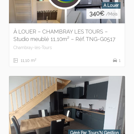
A Louer
340
€
/Mois
À LOUER – CHAMBRAY LES TOURS –
Studio meublé 11,10m² – Réf. TNG-G0517
Chambray-lès-Tours
2
11,10 m
1
Géré Par Tours'N Gestion