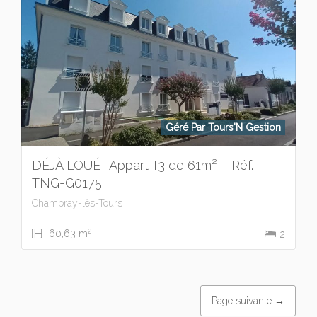
Géré Par Tours'N Gestion
DÉJÀ LOUÉ : Appart T3 de 61m² – Réf.
TNG-G0175
Chambray-lès-Tours
2
60,63 m
2
Page suivante →