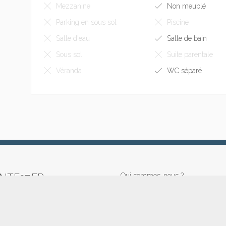
Mezzanine
Non meublé
Parking en sous sol
Piscine
Salle d'eau
Salle de bain
Sous sol
Suite parentale
Véranda
WC séparé
NTE37.FR
Qui sommes-nous ?
A louer
A Acheter