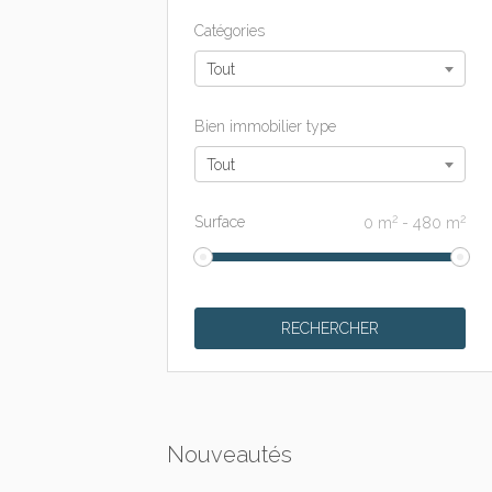
Catégories
Tout
Bien immobilier type
Tout
2
2
Surface
0
m
-
480
m
Nouveautés