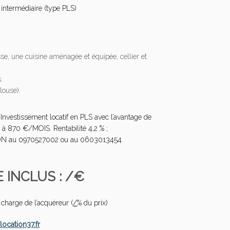
intermédiaire (type PLS)
se, une cuisine aménagée et équipée, cellier et
.
louse).
 Investissement locatif en PLS avec l’avantage de
 à 870 €/MOIS. Rentabilité 4,2 % ;
ION au 0970527002 ou au 0603013454.
E INCLUS : /€
charge de l’acquéreur (
/
% du prix)
cation37.fr