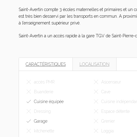
Saint-Avertin compte 3 écoles maternelles et primaires et un
est très bien desservi par les transports en commun. A proxim
à l’enseignement supérieur privé.
Saint-Avertin a un accès rapide à la gare TGV de Saint-Pierre
CARACTÉRISTIQUES
LOCALISATION
accès PMR
Ascenseur
Buanderie
Cave
Cuisine équipée
Cuisine indépenda
Dressing
Espace détente
Garage
Grenier
kitchenette
Loggia