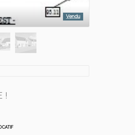
Vendu
 !
OCATIF