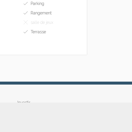
Parking
Rangement
salle de jeux
Terrasse
Investir
CONTACT Location 37
Recherche gratuite Bien à Acheter