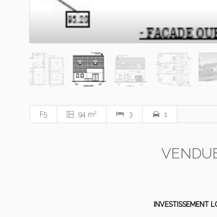
2
F5
94 m
3
1
VENDUE
INVESTISSEMENT L