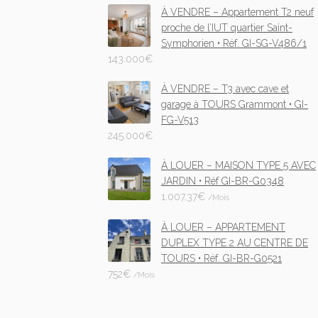
À VENDRE – Appartement T2 neuf
proche de l’IUT quartier Saint-
Symphorien • Réf. GI-SG-V486/1
143.000
€
À VENDRE – T3 avec cave et
garage à TOURS Grammont • GI-
FG-V513
245.000
€
À LOUER – MAISON TYPE 5 AVEC
JARDIN • Réf GI-BR-G0348
1.007,37
€
/Mois
À LOUER – APPARTEMENT
DUPLEX TYPE 2 AU CENTRE DE
TOURS • Réf. GI-BR-G0521
752
€
/Mois